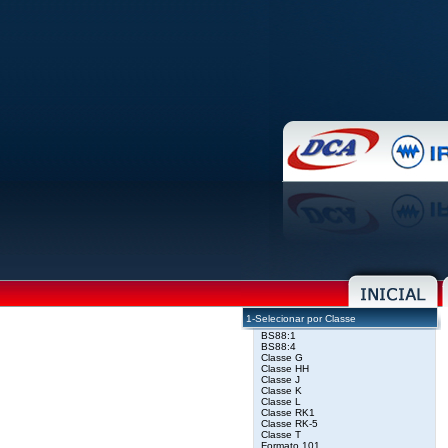
1-Selecionar por Classe
BS88:1
BS88:4
Classe G
Classe HH
Classe J
Classe K
Classe L
Classe RK1
Classe RK-5
Classe T
Formato 101