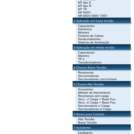
MT tipo E
MT tipo R
MT TP
NH 500V
NH 660V 690V 700V
2-Aplicação em baixa tensão
Capacitores
Eletrônica
Motores
Protetor de Cabos
Semicondutores
Sistema de Iluminação
3-Aplicação em média tensão
Capacitores
Motores
TP´s
Transformadores
4-Chaves Baixa Tensão
Reversoras
Seccionadoras
Seccionadoras com fusíveis
5-Chaves Alta Tensão
Acessórios
Módulo de Aterramento
Reversoras sem carga
Secc. c/ Carga + Base Fus.
Secc. s/ Carga + Base Fus.
Seccionadora c/ Carga
Seccionadoras s/ Carga
6-Bases para Fusíveis
Alta Tensão
Baixa Tensão
7-Isoladores
Cerâmicos